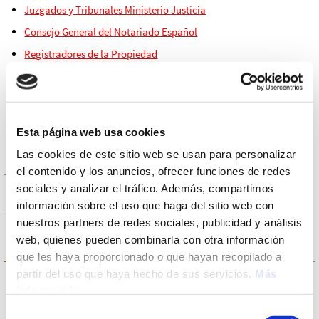
Juzgados y Tribunales Ministerio Justicia
Consejo General del Notariado Español
Registradores de la Propiedad
Registro Mercantil
Registro Civil
Esta página web usa cookies
Las cookies de este sitio web se usan para personalizar
el contenido y los anuncios, ofrecer funciones de redes
Buscar:
sociales y analizar el tráfico. Además, compartimos
Buscar
información sobre el uso que haga del sitio web con
nuestros partners de redes sociales, publicidad y análisis
web, quienes pueden combinarla con otra información
NUESTROS SERVICIOS
que les haya proporcionado o que hayan recopilado a
partir del uso que haya hecho de sus servicios.
Más
Divorcios Expréss
información
Alquileres y Desahucios
Selección